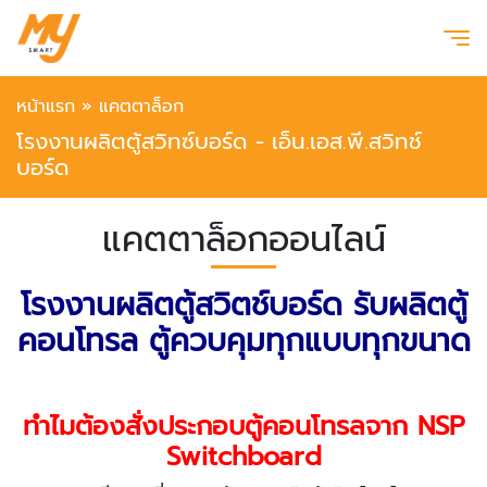
หน้าแรก
»
แคตตาล็อก
โรงงานผลิตตู้สวิทซ์บอร์ด - เอ็น.เอส.พี.สวิทช์
บอร์ด
แคตตาล็อกออนไลน์
โรงงานผลิตตู้สวิตช์บอร์ด รับผลิตตู้
คอนโทรล ตู้ควบคุมทุกแบบทุกขนาด
ทำไมต้องสั่งประกอบตู้คอนโทรลจาก NSP
Switchboard