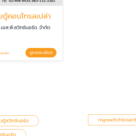
ยตู้คอนโทรลเปล่า
น.เอส.พี.สวิทช์บอร์ด จำกัด
ดูรายละเอียด
ลเปล่า
nspswitchboard
ตู้สวิทช์บอร์ด
ิตช์บอร์ด