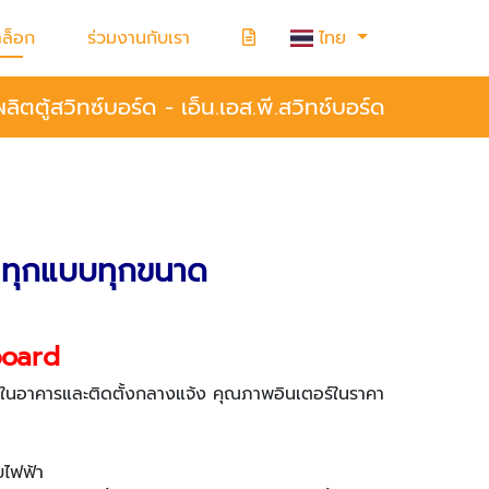
ล็อก
ร่วมงานกับเรา
ไทย
ิตตู้สวิทซ์บอร์ด - เอ็น.เอส.พี.สวิทช์บอร์ด
ุมทุกแบบทุกขนาด
board
งภายในอาคารและติดตั้งกลางแจ้ง คุณภาพอินเตอร์ในราคา
บไฟฟ้า